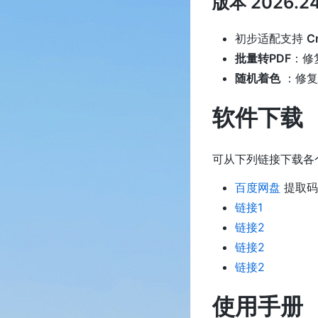
版本 2026.24
初步适配支持
C
批量转PDF
：修
随机着色
：修复
软件下载
可从下列链接下载各个
百度网盘
提取码:
链接1
链接2
链接2
链接2
使用手册