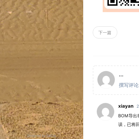
下一篇
Designed by CaiCai